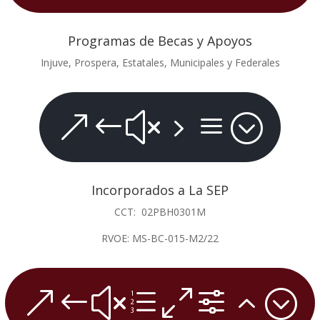
Programas de Becas y Apoyos
Injuve, Prospera, Estatales, Municipales y Federales
&#x5a;
Incorporados a La SEP
CCT: 02PBH0301M
RVOE: MS-BC-015-M2/22
&#xe0f2;